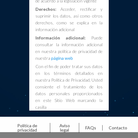
de acuerdo a la legislación vigente
Derechos:
Acceder, rectificar y
suprimir los datos, así como otros
derechos, como se explica en la
información adicional
Información adicional:
Puede
consultar la información adicional
en nuestra política de privacidad de
nuestra
página web
Con el fin de poder tratar sus datos
en los términos detallados en
nuestra Política de Privacidad, Usted
consiente el tratamiento de los
datos personales proporcionados
en este Sitio Web marcando la
casilla
Política de
Aviso
FAQs
Contacto
privacidad
legal