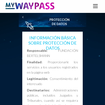
PROTECCIÓN
DE DATOS
INFORMACIÓN BÁSICA
SOBRE PROTECCIÓN DE
DATOS
Responsable:
FUNDACIÓN
BERTELSMANN
Finalidad:
Proporcionarle los
servicios a los usuarios registrados
en la página web
Legitimación:
Consentimiento del
interesado
Destinatarios:
Administraciones
públicas, incluidos Juzgados y
Tribunales, cuando así se requiera